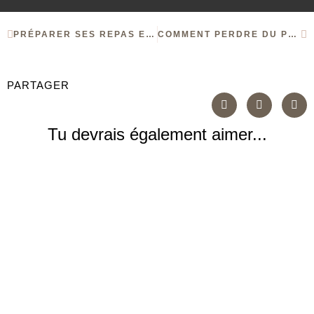
PRÉPARER SES REPAS EN AVANCE : LA CLÉ POUR ÉVITER LES ÉCARTS ET GAGNER DU TEMPS
COMMENT PERDRE DU POIDS RAPIDEMENT SANS SPORT : ASTUCES SIMPLES ET EFFICACES
PARTAGER
Tu devrais également aimer...